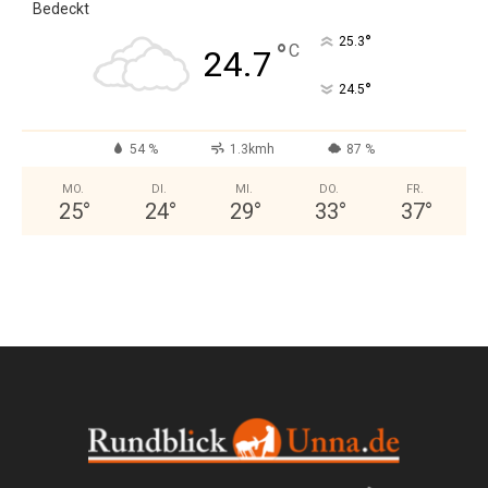
Bedeckt
°
25.3
°
C
24.7
°
24.5
54 %
1.3kmh
87 %
MO.
DI.
MI.
DO.
FR.
25
°
24
°
29
°
33
°
37
°