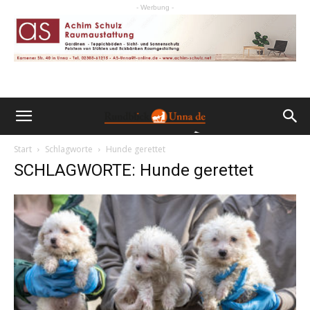
- Werbung -
Start
Schlagworte
Hunde gerettet
SCHLAGWORTE: Hunde gerettet