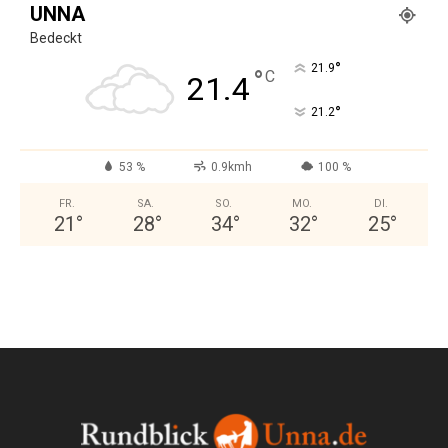
UNNA
Bedeckt
°
21.9
°
C
21.4
°
21.2
53 %
0.9kmh
100 %
FR.
SA.
SO.
MO.
DI.
21
°
28
°
34
°
32
°
25
°