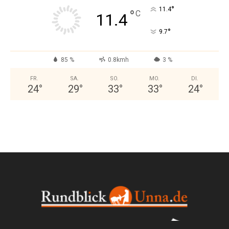
°
11.4
°
C
11.4
°
9.7
85 %
0.8kmh
3 %
FR.
SA.
SO.
MO.
DI.
24
°
29
°
33
°
33
°
24
°