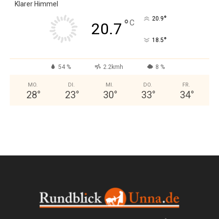
Klarer Himmel
°
20.9
°
C
20.7
°
18.5
54 %
2.2kmh
8 %
MO.
DI.
MI.
DO.
FR.
28
°
23
°
30
°
33
°
34
°