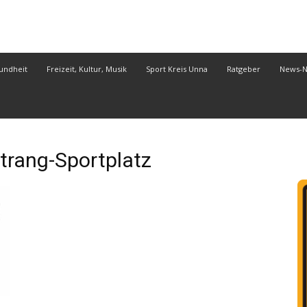
undheit
Freizeit, Kultur, Musik
Sport Kreis Unna
Ratgeber
News-
rang-Sportplatz