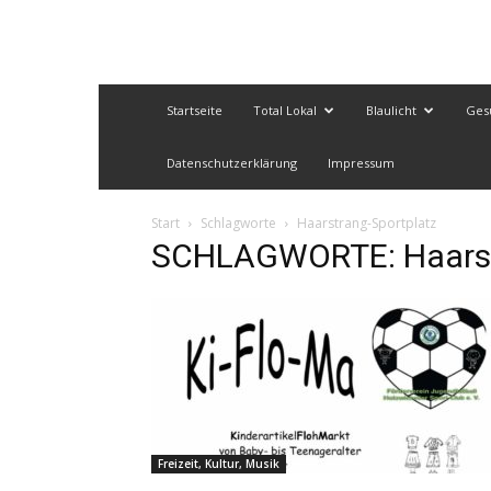
Startseite
Total Lokal
Blaulicht
Ges
Datenschutzerklärung
Impressum
Start
Schlagworte
Haarstrang-Sportplatz
SCHLAGWORTE: Haarst
Freizeit, Kultur, Musik