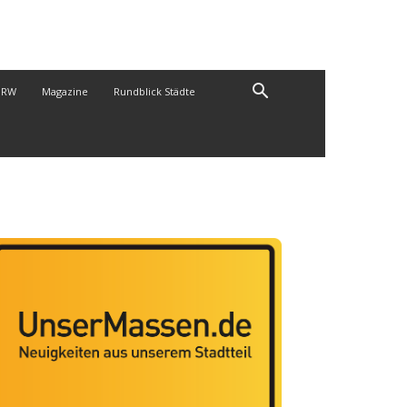
NRW
Magazine
Rundblick Städte