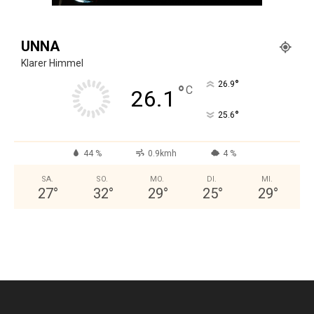
UNNA
Klarer Himmel
°
26.9
°
C
26.1
°
25.6
44 %
0.9kmh
4 %
SA.
SO.
MO.
DI.
MI.
27
°
32
°
29
°
25
°
29
°