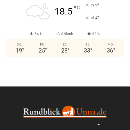
°
19.2
°
C
18.5
°
18.4
54 %
0.9kmh
82 %
DO.
FR.
SA.
SO.
MO.
19
°
25
°
28
°
33
°
36
°