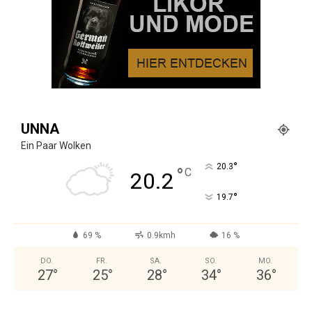
UNNA
Ein Paar Wolken
°
20.3
°
C
20.2
°
19.7
69 %
0.9kmh
16 %
DO.
FR.
SA.
SO.
MO.
27
°
25
°
28
°
34
°
36
°