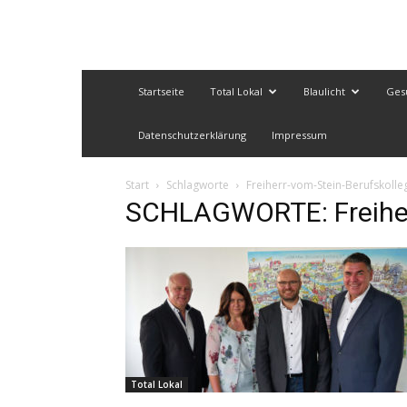
Startseite
Total Lokal
Blaulicht
Ges
Datenschutzerklärung
Impressum
Start
Schlagworte
Freiherr-vom-Stein-Berufskolle
SCHLAGWORTE: Freiher
Total Lokal