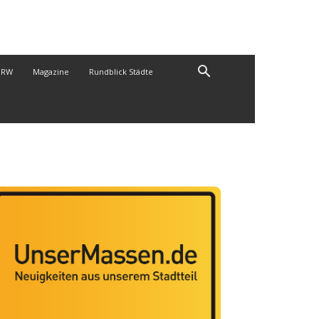
NRW
Magazine
Rundblick Städte