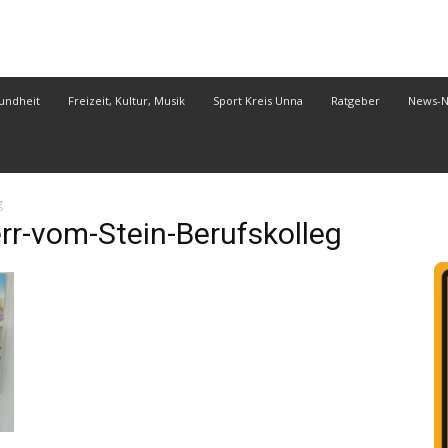
undheit
Freizeit, Kultur, Musik
Sport Kreis Unna
Ratgeber
News-
g
r-vom-Stein-Berufskolleg