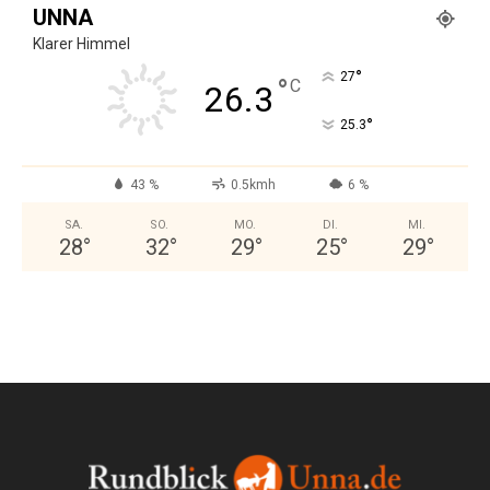
UNNA
Klarer Himmel
°
27
°
C
26.3
°
25.3
43 %
0.5kmh
6 %
SA.
SO.
MO.
DI.
MI.
28
°
32
°
29
°
25
°
29
°