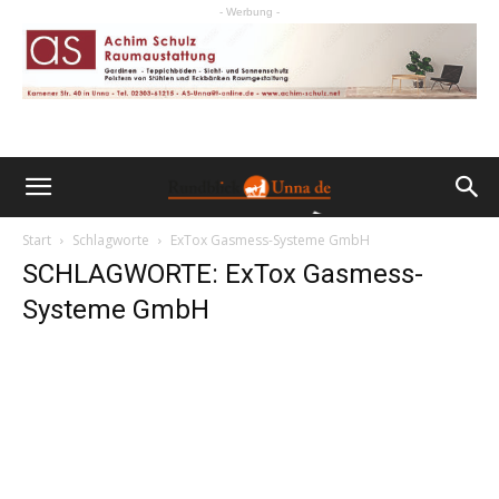
- Werbung -
Start
Schlagworte
ExTox Gasmess-Systeme GmbH
SCHLAGWORTE: ExTox Gasmess-
Systeme GmbH