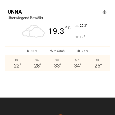
UNNA
Überwiegend Bewölkt
°
20.3
°
C
19.3
°
19
63 %
2.4kmh
77 %
FR.
SA.
SO.
MO.
DI.
22
°
28
°
33
°
34
°
25
°