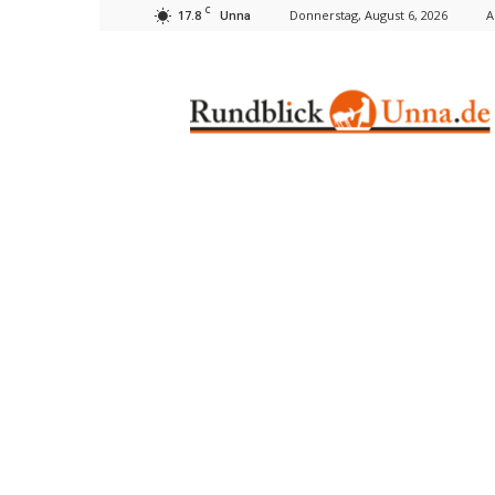
C
17.8
Donnerstag, August 6, 2026
A
Unna
Rundblick
Unna