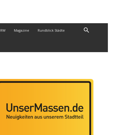
NRW
Magazine
Rundblick Städte