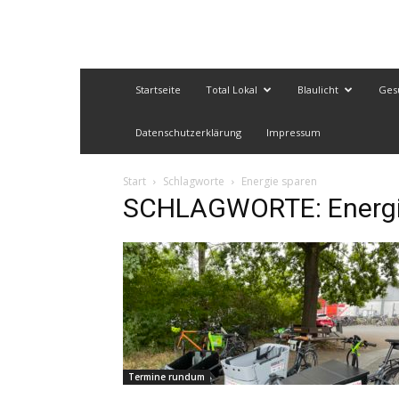
Startseite
Total Lokal
Blaulicht
Ges
Datenschutzerklärung
Impressum
Start
Schlagworte
Energie sparen
SCHLAGWORTE: Energi
Termine rundum