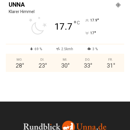
UNNA
Klarer Himmel
°
17.9
°
C
17.7
°
17
69 %
2.5kmh
3 %
MO.
DI.
MI.
DO.
FR.
28
°
23
°
30
°
33
°
31
°