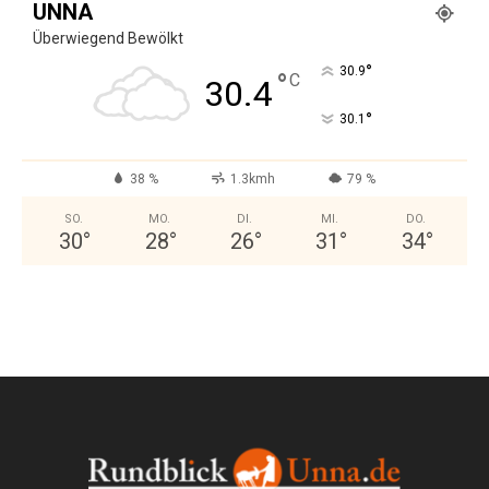
UNNA
Überwiegend Bewölkt
°
30.9
°
C
30.4
°
30.1
38 %
1.3kmh
79 %
SO.
MO.
DI.
MI.
DO.
30
°
28
°
26
°
31
°
34
°