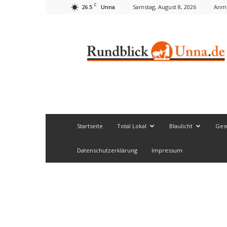
C
26.5
Samstag, August 8, 2026
Anme
Unna
Rundblick
Unna
Startseite
Total Lokal
Blaulicht
Ges
Datenschutzerklärung
Impressum