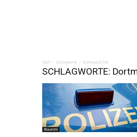
Start
Schlagworte
Dortmund-Ost
SCHLAGWORTE: Dortm
Blaulicht