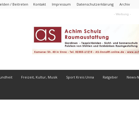
lden / Beitreten
Kontakt
Impressum
Datenschutzerklärung
Archiv
- Werbung -
undheit
Freizeit, Kultur, Musik
Sport Kreis Unna
Ratgeber
News-