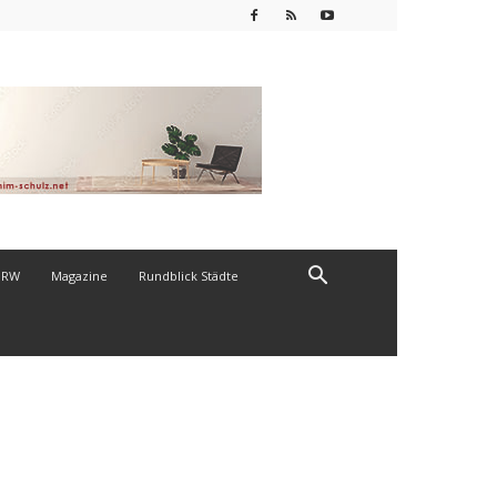
NRW
Magazine
Rundblick Städte