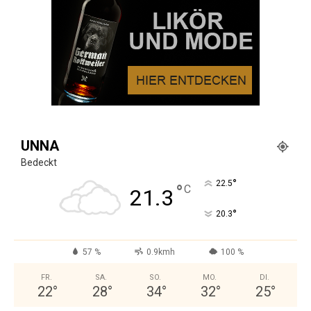
UNNA
Bedeckt
°
22.5
°
C
21.3
°
20.3
57 %
0.9kmh
100 %
FR.
SA.
SO.
MO.
DI.
22
°
28
°
34
°
32
°
25
°