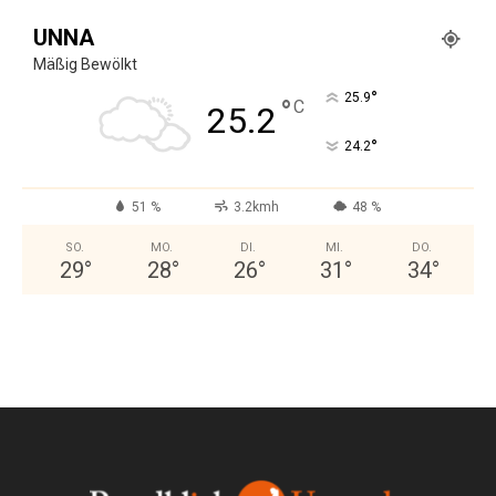
UNNA
Mäßig Bewölkt
°
25.9
°
C
25.2
°
24.2
51 %
3.2kmh
48 %
SO.
MO.
DI.
MI.
DO.
29
°
28
°
26
°
31
°
34
°