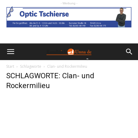
- Werbung -
Start
Schlagworte
Clan- und Rockermilieu
SCHLAGWORTE: Clan- und
Rockermilieu