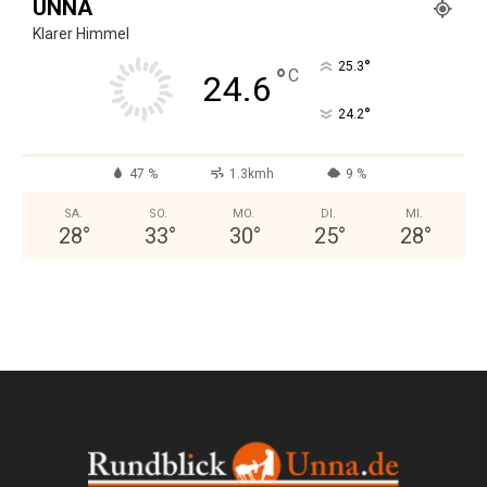
UNNA
Klarer Himmel
°
25.3
°
C
24.6
°
24.2
47 %
1.3kmh
9 %
SA.
SO.
MO.
DI.
MI.
28
°
33
°
30
°
25
°
28
°