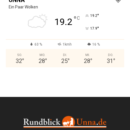
Ein Paar Wolken
°
19.2
°
C
19.2
°
17.9
63 %
1kmh
16 %
SO.
MO.
DI.
MI.
DO.
32
°
28
°
25
°
28
°
31
°