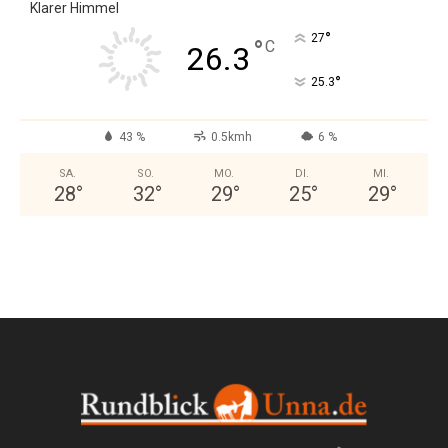
Klarer Himmel
°
27
°
C
26.3
°
25.3
43 %
0.5kmh
6 %
SA.
SO.
MO.
DI.
MI.
28
°
32
°
29
°
25
°
29
°