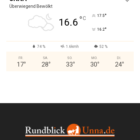
Überwiegend Bewölkt
°
17.5
°
C
16.6
°
16.2
74 %
1.6kmh
52 %
FR.
SA.
SO.
MO.
DI.
17
°
28
°
33
°
30
°
24
°