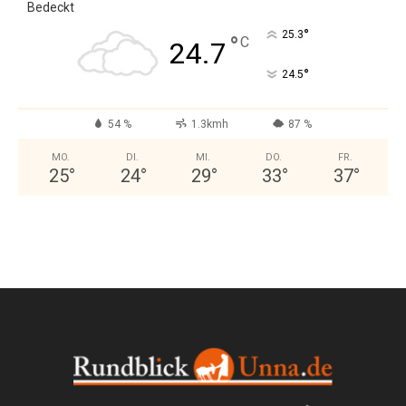
Bedeckt
°
25.3
°
C
24.7
°
24.5
54 %
1.3kmh
87 %
MO.
DI.
MI.
DO.
FR.
25
°
24
°
29
°
33
°
37
°