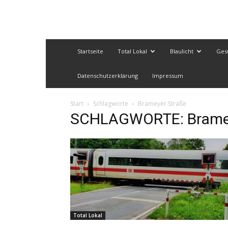
Startseite
Total Lokal
Blaulicht
Ges
Datenschutzerklärung
Impressum
Start
Schlagworte
Brameyer Straße
SCHLAGWORTE: Bramey
Total Lokal