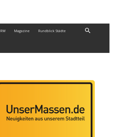
NRW
Magazine
Rundblick Städte