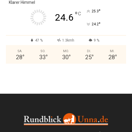
Klarer Himmel
°
25.3
°
C
24.6
°
24.2
47 %
1.3kmh
9 %
SA.
SO.
MO.
DI.
MI.
28
°
33
°
30
°
25
°
28
°