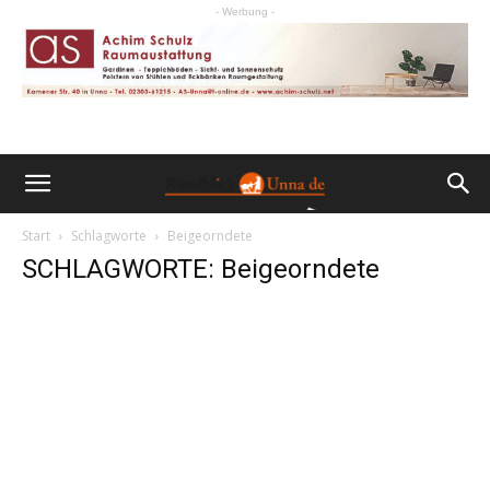
- Werbung -
Start
Schlagworte
Beigeorndete
SCHLAGWORTE: Beigeorndete