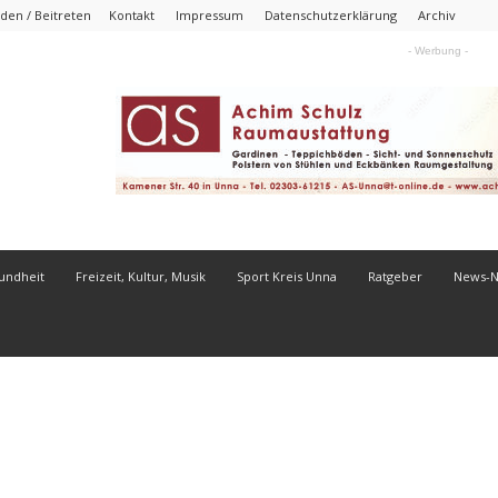
den / Beitreten
Kontakt
Impressum
Datenschutzerklärung
Archiv
- Werbung -
undheit
Freizeit, Kultur, Musik
Sport Kreis Unna
Ratgeber
News-