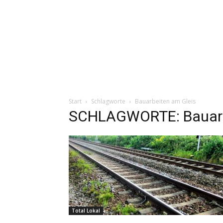
Start
Schlagworte
Bauarbeiten am Gleis
SCHLAGWORTE: Bauarb
Total Lokal