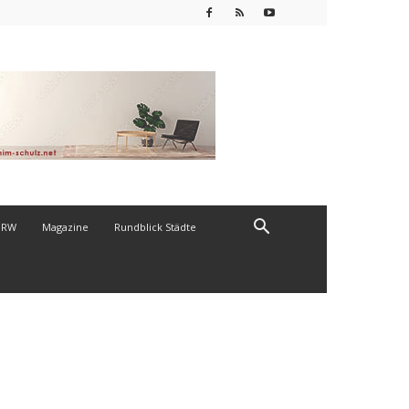
NRW
Magazine
Rundblick Städte