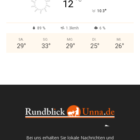
°
12
°
10.3
89 %
1.3kmh
6 %
SA.
SO.
MO.
DI.
MI.
29
°
33
°
29
°
25
°
26
°
Bei uns erhalten Sie lokale Nachrichten und