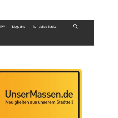
NRW
Magazine
Rundblick Städte