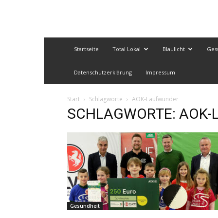
Startseite
Total Lokal
Blaulicht
Ges
Datenschutzerklärung
Impressum
Start
Schlagworte
AOK-Laufwunder
SCHLAGWORTE: AOK-L
Gesundheit