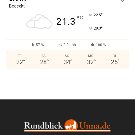
Bedeckt
°
22.5
°
C
21.3
°
20.3
57 %
0.9kmh
100 %
FR.
SA.
SO.
MO.
DI.
22
°
28
°
34
°
32
°
25
°