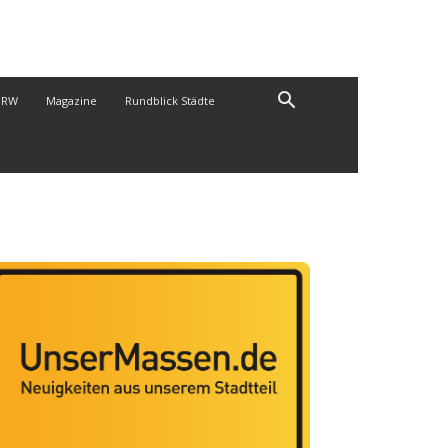
NRW
Magazine
Rundblick Städte