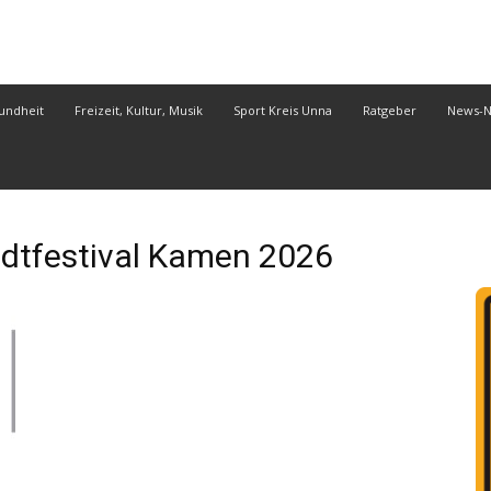
undheit
Freizeit, Kultur, Musik
Sport Kreis Unna
Ratgeber
News-
tfestival Kamen 2026