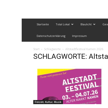
Startseite
Total Lokal
Blaulicht
Ges
Datenschutzerklärung
Impressum
Start
Schlagworte
Altstadtfestival Kamen 2026
SCHLAGWORTE: Altstad
Freizeit, Kultur, Musik