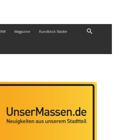
NRW
Magazine
Rundblick Städte