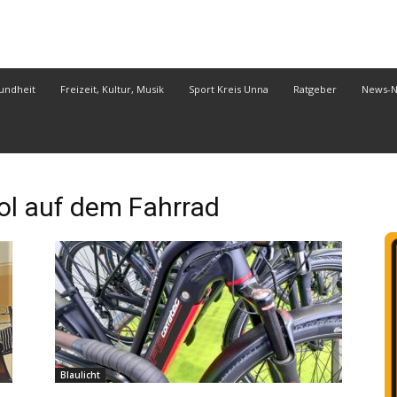
undheit
Freizeit, Kultur, Musik
Sport Kreis Unna
Ratgeber
News-
 auf dem Fahrrad
Blaulicht