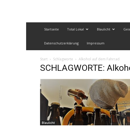
Startseite
Total Lokal
Blaulicht
Ges
Datenschutzerklärung
Impressum
Start
Schlagworte
Alkohol auf dem Fahrrad
SCHLAGWORTE: Alkohol
Blaulicht