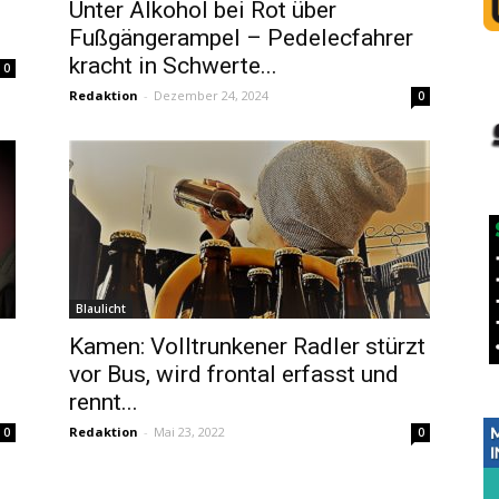
Unter Alkohol bei Rot über
Fußgängerampel – Pedelecfahrer
kracht in Schwerte...
0
Redaktion
-
Dezember 24, 2024
0
Blaulicht
Kamen: Volltrunkener Radler stürzt
vor Bus, wird frontal erfasst und
rennt...
Redaktion
-
Mai 23, 2022
0
0