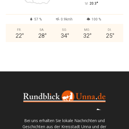
°
20.3
57 %
0.9kmh
100 %
FR.
SA.
SO.
MO.
DI.
22
°
28
°
34
°
32
°
25
°
Bei uns erhalten Sie lokale Nachrichten und
Geschichten aus der Kreisstadt Unna und der