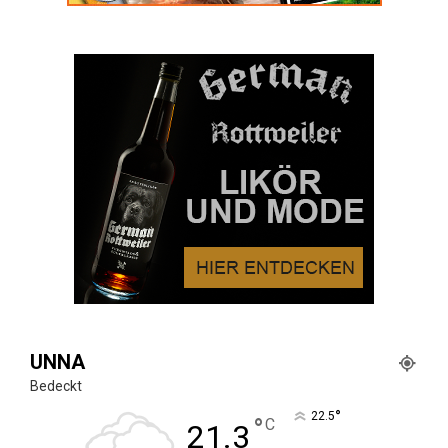
UNNA
Bedeckt
°
22.5
°
C
21.3