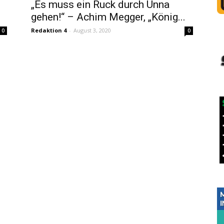
„Es muss ein Ruck durch Unna
gehen!“ – Achim Megger, „König...
Redaktion 4
-
August 3, 2020
0
0