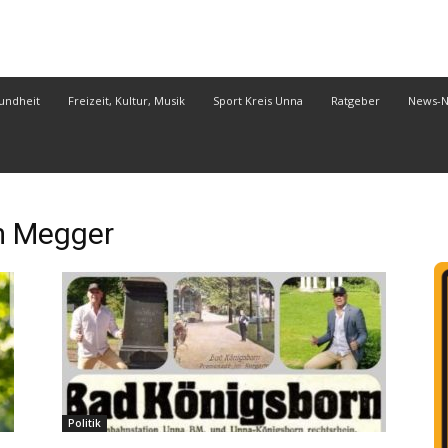
undheit
Freizeit, Kultur, Musik
Sport Kreis Unna
Ratgeber
News-
 Megger
Politik