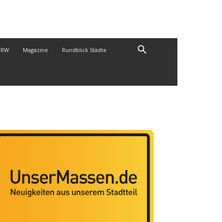
NRW
Magazine
Rundblick Städte