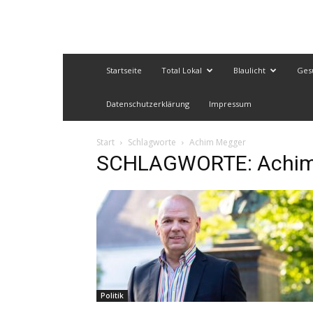
Startseite
Total Lokal
Blaulicht
Ges
Datenschutzerklärung
Impressum
Start
Schlagworte
Achim Megger
SCHLAGWORTE: Achim
Politik