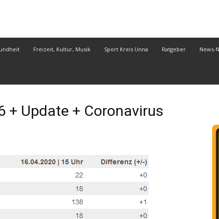
undheit
Freizeit, Kultur, Musik
Sport Kreis Unna
Ratgeber
News-
 + Update + Coronavirus