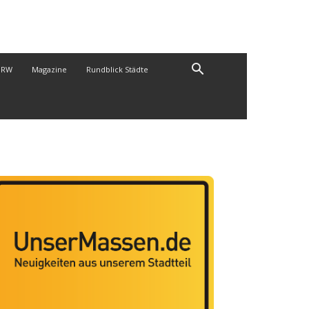
NRW
Magazine
Rundblick Städte